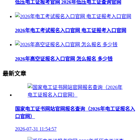
低压电工证报考官网 2026年低压电工证查询官网
2026年电工考试报名入口官网 电工证报考入口官网
2026年高空证报名入口官网 怎么报名 多少钱
最新文章
国家电工证书网站官网报名查询（2026年电工证报名入
口官网）
2026-07-31 11:54:57