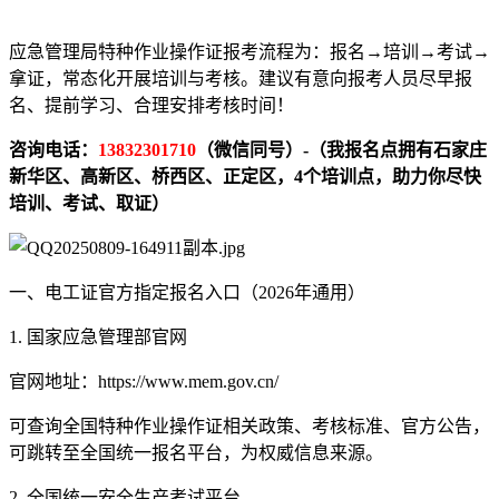
应急管理局特种作业操作证报考流程为：报名→培训→考试→
拿证，常态化开展培训与考核。建议有意向报考人员尽早报
名、提前学习、合理安排考核时间！
咨询电话：
13832301710
（微信同号）-（我报名点拥有石家庄
新华区、高新区、桥西区、正定区，4个培训点，助力你尽快
培训、考试、取证）
一、电工证官方指定报名入口（2026年通用）
1. 国家应急管理部官网
官网地址：https://www.mem.gov.cn/
可查询全国特种作业操作证相关政策、考核标准、官方公告，
可跳转至全国统一报名平台，为权威信息来源。
2. 全国统一安全生产考试平台