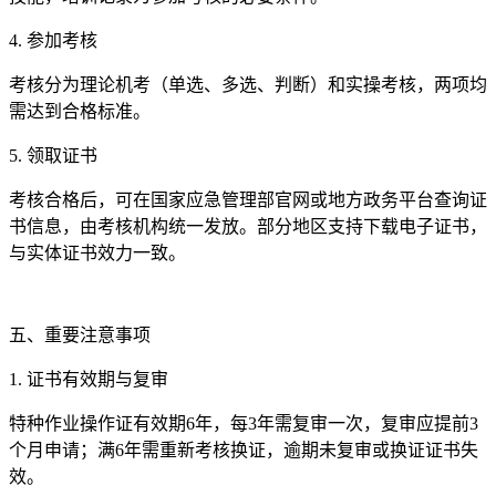
4. 参加考核
考核分为理论机考（单选、多选、判断）和实操考核，两项均
需达到合格标准。
5. 领取证书
考核合格后，可在国家应急管理部官网或地方政务平台查询证
书信息，由考核机构统一发放。部分地区支持下载电子证书，
与实体证书效力一致。
五、重要注意事项
1. 证书有效期与复审
特种作业操作证有效期6年，每3年需复审一次，复审应提前3
个月申请；满6年需重新考核换证，逾期未复审或换证证书失
效。