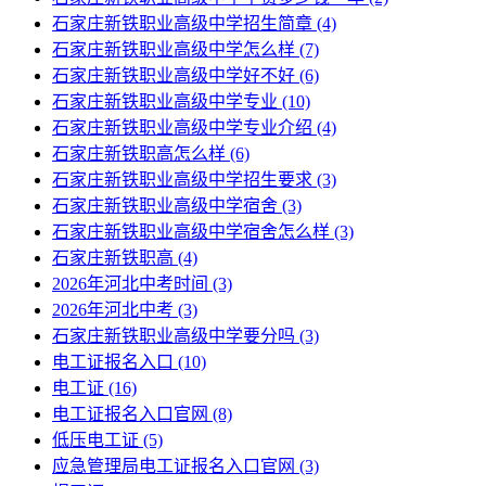
石家庄新铁职业高级中学招生简章
(4)
石家庄新铁职业高级中学怎么样
(7)
石家庄新铁职业高级中学好不好
(6)
石家庄新铁职业高级中学专业
(10)
石家庄新铁职业高级中学专业介绍
(4)
石家庄新铁职高怎么样
(6)
石家庄新铁职业高级中学招生要求
(3)
石家庄新铁职业高级中学宿舍
(3)
石家庄新铁职业高级中学宿舍怎么样
(3)
石家庄新铁职高
(4)
2026年河北中考时间
(3)
2026年河北中考
(3)
石家庄新铁职业高级中学要分吗
(3)
电工证报名入口
(10)
电工证
(16)
电工证报名入口官网
(8)
低压电工证
(5)
应急管理局电工证报名入口官网
(3)