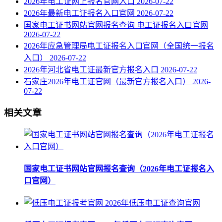
2026年电工证网上报名官网入口
2026-07-22
2026年最新电工证报名入口官网
2026-07-22
国家电工证书网站官网报名查询 电工证报名入口官网
2026-07-22
2026年应急管理局电工证报名入口官网（全国统一报名
入口）
2026-07-22
2026年河北省电工证最新官方报名入口
2026-07-22
石家庄2026年电工证官网（最新官方报名入口）
2026-
07-22
相关文章
国家电工证书网站官网报名查询（2026年电工证报名入
口官网）