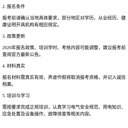
2. 报名条件
报考前请确认当地具体要求，部分地区对学历、从业经历、健
康证明开具机构有相应规定。
3. 政策更新
2026年报名政策、培训学时、考核内容可能调整，建议报考前
查阅官方最新公告。
4. 材料真实
报名材料需真实有效，弄虚作假将取消报考资格，并记入诚信
档案。
5. 培训与学习
需按要求完成正规培训，认真学习电气安全规范、用电知识、
应急处置及设备操作、故障排查等相关内容。