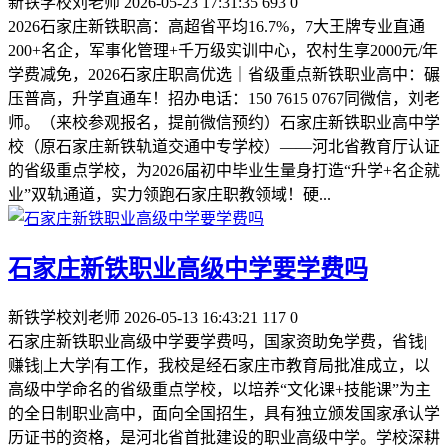
新铁学校刘老师
2026-05-23 17:31:35
693
0
2026石家庄新铁职高：高超省平均16.7%，7大王牌专业直通
200+名企，军事化管理+千万级实训中心，农村生享2000元/年
学费减免，2026石家庄职高优选｜省级重点新铁职业高中：碾
压普高，升学直通车！招办电话：150 7615 0767同微信，刘老
师。（来校参观报名，提前微信预约）石家庄新铁职业高中学
校（原石家庄新铁轨道交通中专学校）——河北省教育厅认证
的省级重点学校，为2026届初中毕业生量身打造“升学+名企就
业”双轨通道，实力领跑石家庄职教领域！硬...
石家庄新铁职业高级中学要学费吗
新铁学校刘老师
2026-05-13 16:43:21
117
0
石家庄新铁职业高级中学要学费吗，国家资助免学费，省钱|
赚钱|上大学|有工作，我校是经石家庄市教育局批准成立，以
高级中学命名的省级重点学校，以培养“文化课+技能课”为主
的全日制职业高中，面向全国招生，具有独立颁发国家承认学
历证书的资格，是河北省首批建设的职业高级中学。学校深耕