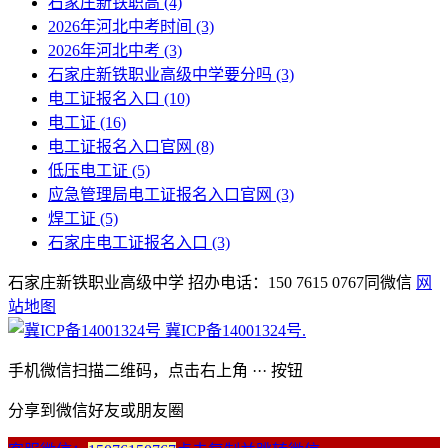
石家庄新铁职高
(4)
2026年河北中考时间
(3)
2026年河北中考
(3)
石家庄新铁职业高级中学要分吗
(3)
电工证报名入口
(10)
电工证
(16)
电工证报名入口官网
(8)
低压电工证
(5)
应急管理局电工证报名入口官网
(3)
焊工证
(5)
石家庄电工证报名入口
(3)
石家庄新铁职业高级中学 招办电话：150 7615 0767同微信
网
站地图
冀ICP备14001324号.
手机微信扫描二维码，点击右上角 ··· 按钮
分享到微信好友或朋友圈