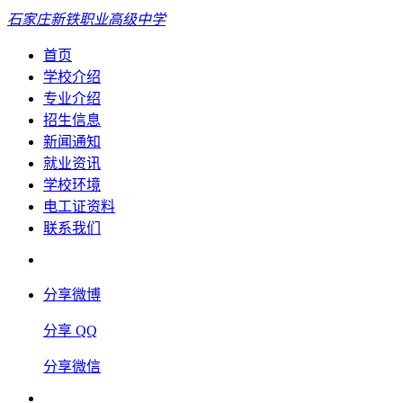
石家庄新铁职业高级中学
首页
学校介绍
专业介绍
招生信息
新闻通知
就业资讯
学校环境
电工证资料
联系我们
分享微博
分享 QQ
分享微信