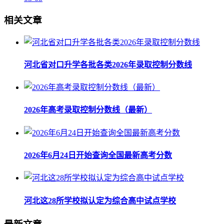
相关文章
河北省对口升学各批各类2026年录取控制分数线
2026年高考录取控制分数线（最新）
2026年6月24日开始查询全国最新高考分数
河北这28所学校拟认定为综合高中试点学校