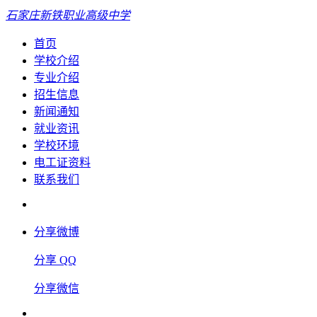
石家庄新铁职业高级中学
首页
学校介绍
专业介绍
招生信息
新闻通知
就业资讯
学校环境
电工证资料
联系我们
分享微博
分享 QQ
分享微信