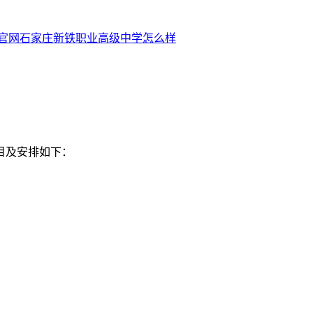
官网
石家庄新铁职业高级中学怎么样
科目及安排如下：