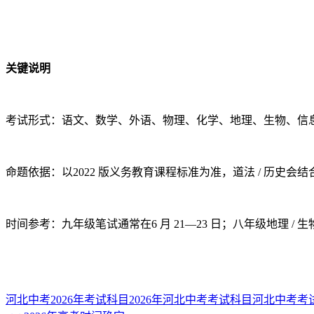
关键说明
考试形式：语文、数学、外语、物理、化学、地理、生物、信
命题依据：以2022 版义务教育课程标准为准，道法 / 历史会结合 2
时间参考：九年级笔试通常在6 月 21—23 日；八年级地理 /
河北中考2026年考试科目
2026年河北中考考试科目
河北中考考