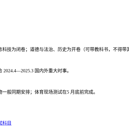
息科技为闭卷；道德与法治、历史为开卷（可带教科书，不得带
024.4—2025.3 国内外重大时事。
 生物一般同期安排；体育现场测试在5 月底前完成。
试科目