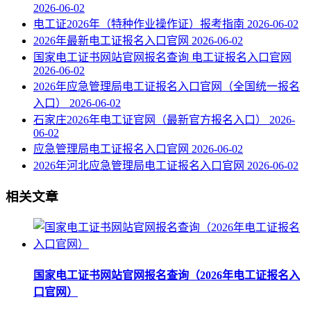
2026-06-02
电工证2026年（特种作业操作证）报考指南
2026-06-02
2026年最新电工证报名入口官网
2026-06-02
国家电工证书网站官网报名查询 电工证报名入口官网
2026-06-02
2026年应急管理局电工证报名入口官网（全国统一报名
入口）
2026-06-02
石家庄2026年电工证官网（最新官方报名入口）
2026-
06-02
应急管理局电工证报名入口官网
2026-06-02
2026年河北应急管理局电工证报名入口官网
2026-06-02
相关文章
国家电工证书网站官网报名查询（2026年电工证报名入
口官网）