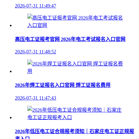
2026-07-31 11:49:47
高压电工证报考官网 2026年电工考试报名入口官网
2026-07-31 11:48:52
2026年焊工证报名入口官网 焊工证报名费用
2026-07-31 11:47:43
2026年低压电工证合规报考须知｜石家庄电工证正规报
考入口