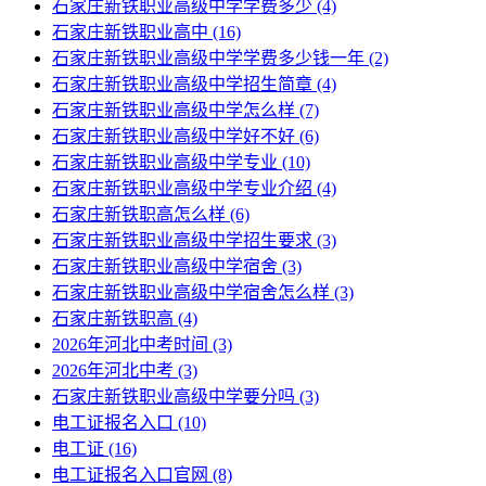
石家庄新铁职业高级中学学费多少
(4)
石家庄新铁职业高中
(16)
石家庄新铁职业高级中学学费多少钱一年
(2)
石家庄新铁职业高级中学招生简章
(4)
石家庄新铁职业高级中学怎么样
(7)
石家庄新铁职业高级中学好不好
(6)
石家庄新铁职业高级中学专业
(10)
石家庄新铁职业高级中学专业介绍
(4)
石家庄新铁职高怎么样
(6)
石家庄新铁职业高级中学招生要求
(3)
石家庄新铁职业高级中学宿舍
(3)
石家庄新铁职业高级中学宿舍怎么样
(3)
石家庄新铁职高
(4)
2026年河北中考时间
(3)
2026年河北中考
(3)
石家庄新铁职业高级中学要分吗
(3)
电工证报名入口
(10)
电工证
(16)
电工证报名入口官网
(8)