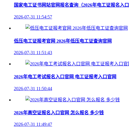
国家电工证书网站官网报名查询（2026年电工证报名入
2026-07-31 11:54:57
低压电工证报考官网 2026年低压电工证查询官网
2026-07-31 11:51:43
2026年电工考试报名入口官网 电工证报考入口官网
2026-07-31 11:50:44
2026年高空证报名入口官网 怎么报名 多少钱
2026-07-31 11:49:47