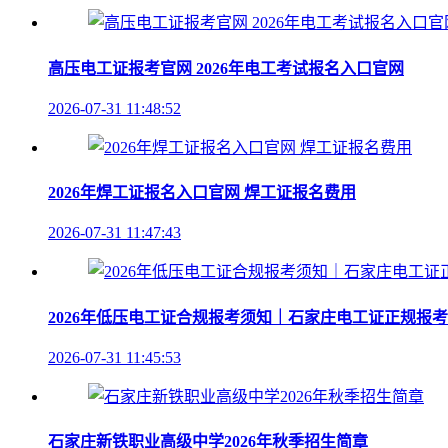
高压电工证报考官网 2026年电工考试报名入口官网
2026-07-31 11:48:52
2026年焊工证报名入口官网 焊工证报名费用
2026-07-31 11:47:43
2026年低压电工证合规报考须知｜石家庄电工证正规报
2026-07-31 11:45:53
石家庄新铁职业高级中学2026年秋季招生简章