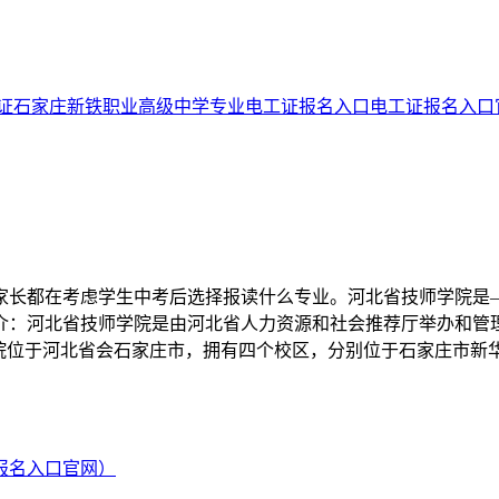
证
石家庄新铁职业高级中学专业
电工证报名入口
电工证报名入口
，不少家长都在考虑学生中考后选择报读什么专业。河北省技师学院
介：河北省技师学院是由河北省人力资源和社会推荐厅举办和管
位于河北省会石家庄市，拥有四个校区，分别位于石家庄市新华区