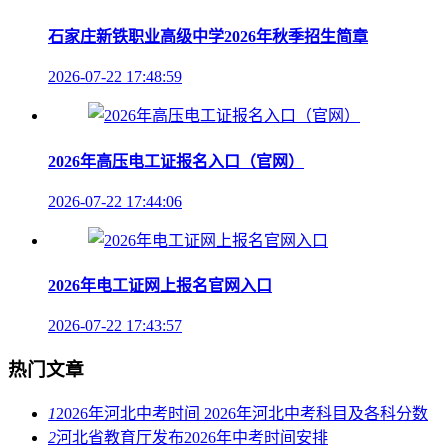
石家庄新铁职业高级中学2026年秋季招生简章
2026-07-22 17:48:59
2026年高压电工证报名入口（官网）
2026-07-22 17:44:06
2026年电工证网上报名官网入口
2026-07-22 17:43:57
热门文章
1
2026年河北中考时间 2026年河北中考科目及各科分数
2
河北省教育厅发布2026年中考时间安排