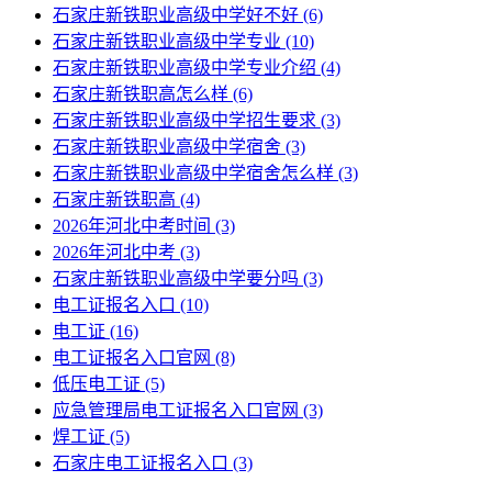
石家庄新铁职业高级中学好不好
(6)
石家庄新铁职业高级中学专业
(10)
石家庄新铁职业高级中学专业介绍
(4)
石家庄新铁职高怎么样
(6)
石家庄新铁职业高级中学招生要求
(3)
石家庄新铁职业高级中学宿舍
(3)
石家庄新铁职业高级中学宿舍怎么样
(3)
石家庄新铁职高
(4)
2026年河北中考时间
(3)
2026年河北中考
(3)
石家庄新铁职业高级中学要分吗
(3)
电工证报名入口
(10)
电工证
(16)
电工证报名入口官网
(8)
低压电工证
(5)
应急管理局电工证报名入口官网
(3)
焊工证
(5)
石家庄电工证报名入口
(3)