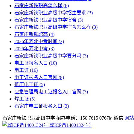
石家庄新铁职高怎么样
(6)
石家庄新铁职业高级中学招生要求
(3)
石家庄新铁职业高级中学宿舍
(3)
石家庄新铁职业高级中学宿舍怎么样
(3)
石家庄新铁职高
(4)
2026年河北中考时间
(3)
2026年河北中考
(3)
石家庄新铁职业高级中学要分吗
(3)
电工证报名入口
(10)
电工证
(16)
电工证报名入口官网
(8)
低压电工证
(5)
应急管理局电工证报名入口官网
(3)
焊工证
(5)
石家庄电工证报名入口
(3)
石家庄新铁职业高级中学 招办电话：150 7615 0767同微信
网站
冀ICP备14001324号.