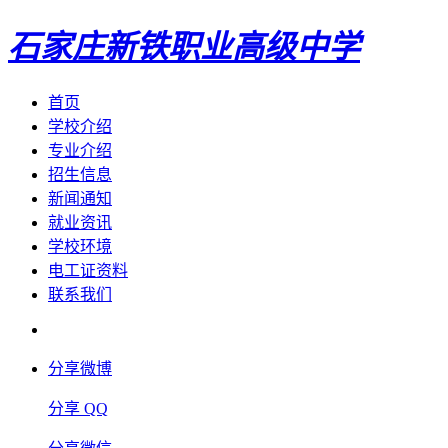
石家庄新铁职业高级中学
首页
学校介绍
专业介绍
招生信息
新闻通知
就业资讯
学校环境
电工证资料
联系我们
分享微博
分享 QQ