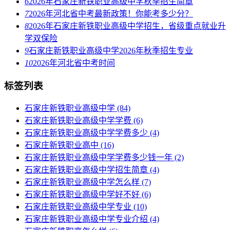
6
2026年石家庄新铁职业高级中学秋季招生简章
7
2026年河北省中考最新政策！你能考多少分？
8
2026年石家庄新铁职业高级中学招生，省级重点就业升
学双保险
9
石家庄新铁职业高级中学2026年秋季招生专业
10
2026年河北省中考时间
标签列表
石家庄新铁职业高级中学
(84)
石家庄新铁职业高级中学学费
(6)
石家庄新铁职业高级中学学费多少
(4)
石家庄新铁职业高中
(16)
石家庄新铁职业高级中学学费多少钱一年
(2)
石家庄新铁职业高级中学招生简章
(4)
石家庄新铁职业高级中学怎么样
(7)
石家庄新铁职业高级中学好不好
(6)
石家庄新铁职业高级中学专业
(10)
石家庄新铁职业高级中学专业介绍
(4)