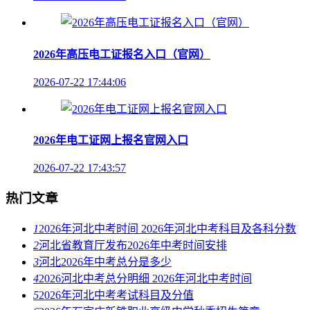
2026年高压电工证报名入口（官网）
2026-07-22 17:44:06
2026年电工证网上报名官网入口
2026-07-22 17:43:57
热门文章
1
2026年河北中考时间 2026年河北中考科目及各科分数
2
河北省教育厅发布2026年中考时间安排
3
河北2026年中考总分是多少
4
2026河北中考总分明细 2026年河北中考时间
5
2026年河北中考考试科目及分值