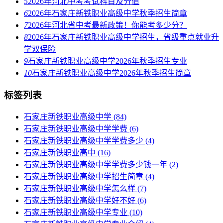
5
2026年河北中考考试科目及分值
6
2026年石家庄新铁职业高级中学秋季招生简章
7
2026年河北省中考最新政策！你能考多少分？
8
2026年石家庄新铁职业高级中学招生，省级重点就业升
学双保险
9
石家庄新铁职业高级中学2026年秋季招生专业
10
石家庄新铁职业高级中学2026年秋季招生简章
标签列表
石家庄新铁职业高级中学
(84)
石家庄新铁职业高级中学学费
(6)
石家庄新铁职业高级中学学费多少
(4)
石家庄新铁职业高中
(16)
石家庄新铁职业高级中学学费多少钱一年
(2)
石家庄新铁职业高级中学招生简章
(4)
石家庄新铁职业高级中学怎么样
(7)
石家庄新铁职业高级中学好不好
(6)
石家庄新铁职业高级中学专业
(10)