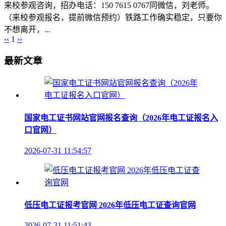
来校参观咨询，招办电话：150 7615 0767同微信，刘老师。
（来校参观报名，提前微信预约）铁路工作确实稳定，只要你
不想离开，...
‹‹
1
››
最新文章
国家电工证书网站官网报名查询（2026年电工证报名入
口官网）
2026-07-31 11:54:57
低压电工证报考官网 2026年低压电工证查询官网
2026-07-31 11:51:43