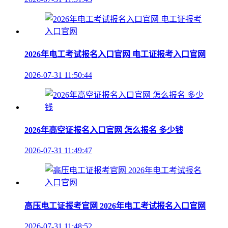
2026年电工考试报名入口官网 电工证报考入口官网
2026-07-31 11:50:44
2026年高空证报名入口官网 怎么报名 多少钱
2026-07-31 11:49:47
高压电工证报考官网 2026年电工考试报名入口官网
2026-07-31 11:48:52