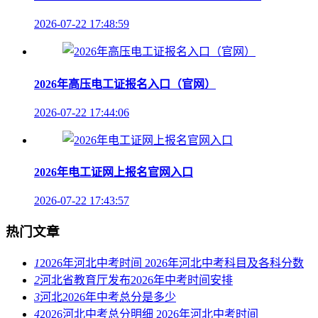
2026-07-22 17:48:59
2026年高压电工证报名入口（官网）
2026-07-22 17:44:06
2026年电工证网上报名官网入口
2026-07-22 17:43:57
热门文章
1
2026年河北中考时间 2026年河北中考科目及各科分数
2
河北省教育厅发布2026年中考时间安排
3
河北2026年中考总分是多少
4
2026河北中考总分明细 2026年河北中考时间