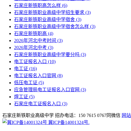
石家庄新铁职高怎么样
(6)
石家庄新铁职业高级中学招生要求
(3)
石家庄新铁职业高级中学宿舍
(3)
石家庄新铁职业高级中学宿舍怎么样
(3)
石家庄新铁职高
(4)
2026年河北中考时间
(3)
2026年河北中考
(3)
石家庄新铁职业高级中学要分吗
(3)
电工证报名入口
(10)
电工证
(16)
电工证报名入口官网
(8)
低压电工证
(5)
应急管理局电工证报名入口官网
(3)
焊工证
(5)
石家庄电工证报名入口
(3)
石家庄新铁职业高级中学 招办电话：150 7615 0767同微信
网站
冀ICP备14001324号.