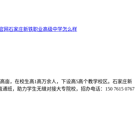
官网
石家庄新铁职业高级中学怎么样
30高亩，在校生高1高万余人，下设高5高个教学校区。石家庄新
力学生无缝对接大专院校，招办电话：150 7615 0767