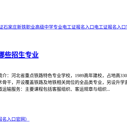
证
石家庄新铁职业高级中学专业
电工证报名入口
电工证报名入口
有哪些招生专业
简介：河北省重点铁路特色专业学校，1989高年建校，占地高3
干，开设覆盖铁路及地铁相关岗位的全品类专业，另设升学直通班，助
运输服务：主要课程包括客服组织、客运规章与组织...