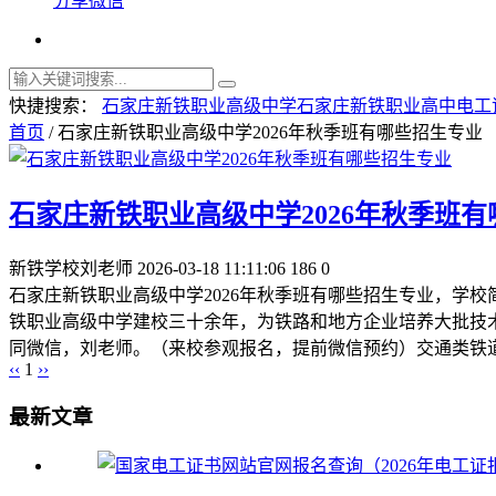
分享微信
快捷搜索：
石家庄新铁职业高级中学
石家庄新铁职业高中
电工
首页
/ 石家庄新铁职业高级中学2026年秋季班有哪些招生专业
石家庄新铁职业高级中学2026年秋季班
新铁学校刘老师
2026-03-18 11:11:06
186
0
石家庄新铁职业高级中学2026年秋季班有哪些招生专业，学校
铁职业高级中学建校三十余年，为铁路和地方企业培养大批技术骨
同微信，刘老师。（来校参观报名，提前微信预约）交通类铁道
‹‹
1
››
最新文章