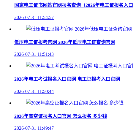
国家电工证书网站官网报名查询（2026年电工证报名入
2026-07-31 11:54:57
低压电工证报考官网 2026年低压电工证查询官网
2026-07-31 11:51:43
2026年电工考试报名入口官网 电工证报考入口官网
2026-07-31 11:50:44
2026年高空证报名入口官网 怎么报名 多少钱
2026-07-31 11:49:47