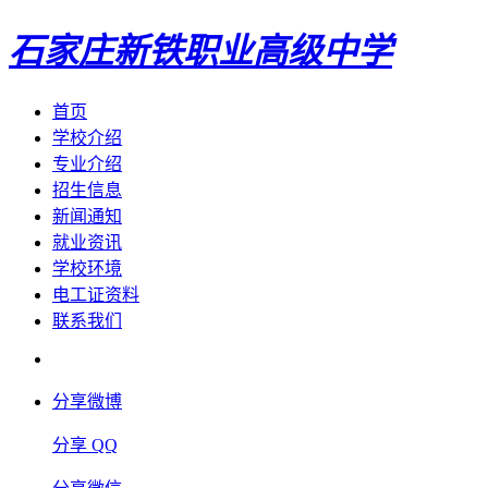
石家庄新铁职业高级中学
首页
学校介绍
专业介绍
招生信息
新闻通知
就业资讯
学校环境
电工证资料
联系我们
分享微博
分享 QQ