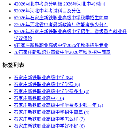
4
2026河北中考总分明细 2026年河北中考时间
5
2026年河北中考考试科目及分值
6
2026年石家庄新铁职业高级中学秋季招生简章
7
2026年河北省中考最新政策！你能考多少分？
8
2026年石家庄新铁职业高级中学招生，省级重点就业升
学双保险
9
石家庄新铁职业高级中学2026年秋季招生专业
10
石家庄新铁职业高级中学2026年秋季招生简章
标签列表
石家庄新铁职业高级中学
(84)
石家庄新铁职业高级中学学费
(6)
石家庄新铁职业高级中学学费多少
(4)
石家庄新铁职业高中
(16)
石家庄新铁职业高级中学学费多少钱一年
(2)
石家庄新铁职业高级中学招生简章
(4)
石家庄新铁职业高级中学怎么样
(7)
石家庄新铁职业高级中学好不好
(6)