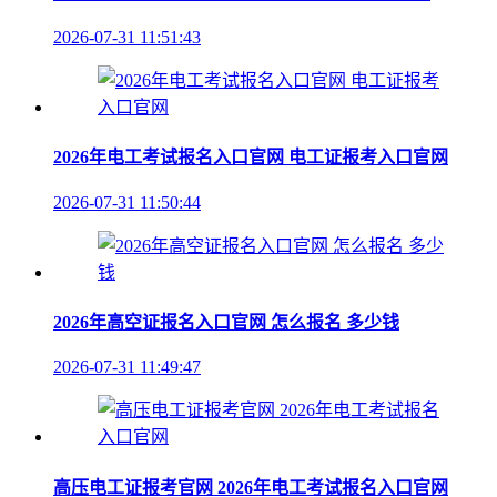
2026-07-31 11:51:43
2026年电工考试报名入口官网 电工证报考入口官网
2026-07-31 11:50:44
2026年高空证报名入口官网 怎么报名 多少钱
2026-07-31 11:49:47
高压电工证报考官网 2026年电工考试报名入口官网