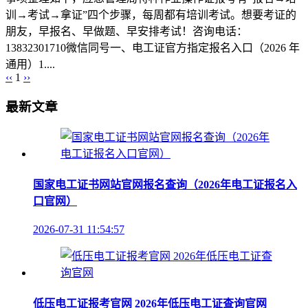
训→考试→拿证”四个步骤，每周都有培训考试。想要考证的
朋友，早报名、早做题、早安排考试！咨询电话：
13832301710微信同号一、电工证官方指定报名入口（2026 年
通用）1....
‹‹
1
››
最新文章
国家电工证书网站官网报名查询（2026年电工证报名入
口官网）
2026-07-31 11:54:57
低压电工证报考官网 2026年低压电工证查询官网