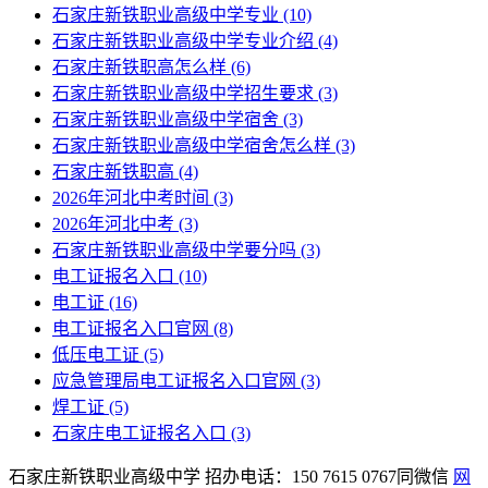
石家庄新铁职业高级中学专业
(10)
石家庄新铁职业高级中学专业介绍
(4)
石家庄新铁职高怎么样
(6)
石家庄新铁职业高级中学招生要求
(3)
石家庄新铁职业高级中学宿舍
(3)
石家庄新铁职业高级中学宿舍怎么样
(3)
石家庄新铁职高
(4)
2026年河北中考时间
(3)
2026年河北中考
(3)
石家庄新铁职业高级中学要分吗
(3)
电工证报名入口
(10)
电工证
(16)
电工证报名入口官网
(8)
低压电工证
(5)
应急管理局电工证报名入口官网
(3)
焊工证
(5)
石家庄电工证报名入口
(3)
石家庄新铁职业高级中学 招办电话：150 7615 0767同微信
网