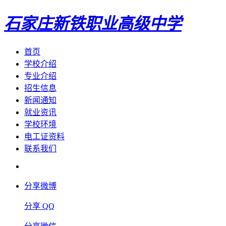
石家庄新铁职业高级中学
首页
学校介绍
专业介绍
招生信息
新闻通知
就业资讯
学校环境
电工证资料
联系我们
分享微博
分享 QQ