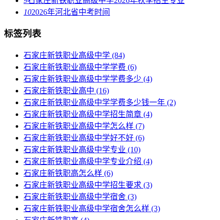
9
石家庄新铁职业高级中学2026年秋季招生专业
10
2026年河北省中考时间
标签列表
石家庄新铁职业高级中学
(84)
石家庄新铁职业高级中学学费
(6)
石家庄新铁职业高级中学学费多少
(4)
石家庄新铁职业高中
(16)
石家庄新铁职业高级中学学费多少钱一年
(2)
石家庄新铁职业高级中学招生简章
(4)
石家庄新铁职业高级中学怎么样
(7)
石家庄新铁职业高级中学好不好
(6)
石家庄新铁职业高级中学专业
(10)
石家庄新铁职业高级中学专业介绍
(4)
石家庄新铁职高怎么样
(6)
石家庄新铁职业高级中学招生要求
(3)
石家庄新铁职业高级中学宿舍
(3)
石家庄新铁职业高级中学宿舍怎么样
(3)