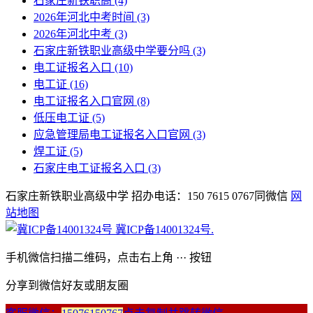
石家庄新铁职高
(4)
2026年河北中考时间
(3)
2026年河北中考
(3)
石家庄新铁职业高级中学要分吗
(3)
电工证报名入口
(10)
电工证
(16)
电工证报名入口官网
(8)
低压电工证
(5)
应急管理局电工证报名入口官网
(3)
焊工证
(5)
石家庄电工证报名入口
(3)
石家庄新铁职业高级中学 招办电话：150 7615 0767同微信
网
站地图
冀ICP备14001324号.
手机微信扫描二维码，点击右上角 ··· 按钮
分享到微信好友或朋友圈