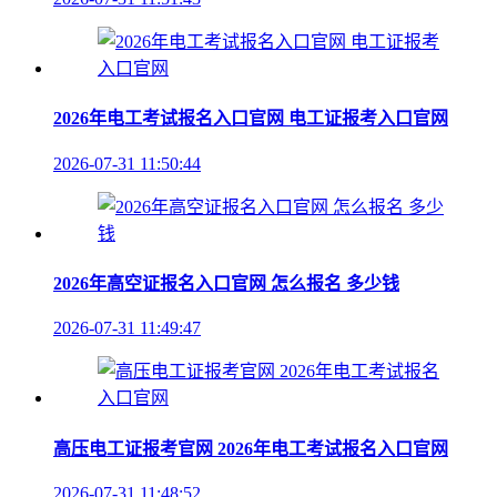
2026年电工考试报名入口官网 电工证报考入口官网
2026-07-31 11:50:44
2026年高空证报名入口官网 怎么报名 多少钱
2026-07-31 11:49:47
高压电工证报考官网 2026年电工考试报名入口官网
2026-07-31 11:48:52