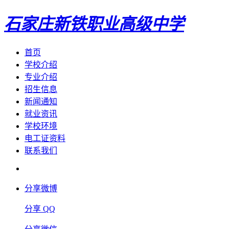
石家庄新铁职业高级中学
首页
学校介绍
专业介绍
招生信息
新闻通知
就业资讯
学校环境
电工证资料
联系我们
分享微博
分享 QQ