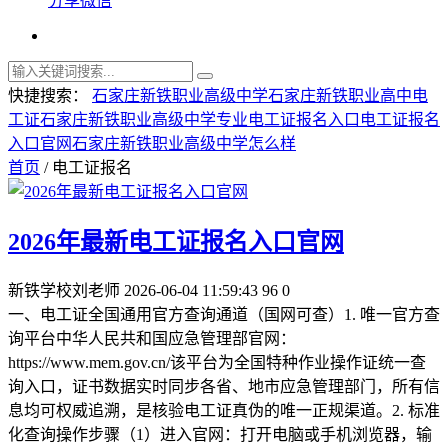
分享微信
快捷搜索：
石家庄新铁职业高级中学
石家庄新铁职业高中
电
工证
石家庄新铁职业高级中学专业
电工证报名入口
电工证报名
入口官网
石家庄新铁职业高级中学怎么样
首页
/ 电工证报名
2026年最新电工证报名入口官网
新铁学校刘老师
2026-06-04 11:59:43
96
0
一、电工证全国通用官方查询通道（国网可查）1. 唯一官方查
询平台中华人民共和国应急管理部官网：
https://www.mem.gov.cn/该平台为全国特种作业操作证统一查
询入口，证书数据实时同步各省、地市应急管理部门，所有信
息均可权威追溯，是核验电工证真伪的唯一正规渠道。2. 标准
化查询操作步骤（1）进入官网：打开电脑或手机浏览器，输