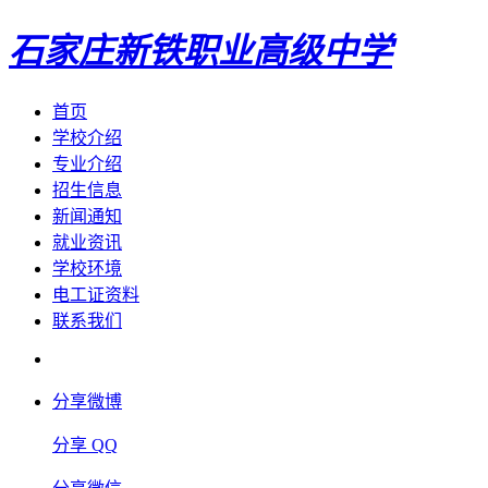
石家庄新铁职业高级中学
首页
学校介绍
专业介绍
招生信息
新闻通知
就业资讯
学校环境
电工证资料
联系我们
分享微博
分享 QQ