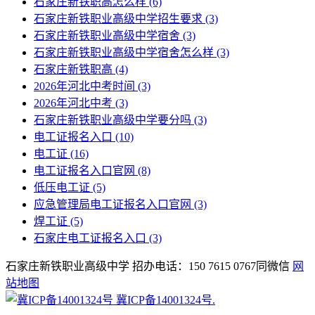
石家庄新铁职高怎么样
(6)
石家庄新铁职业高级中学招生要求
(3)
石家庄新铁职业高级中学宿舍
(3)
石家庄新铁职业高级中学宿舍怎么样
(3)
石家庄新铁职高
(4)
2026年河北中考时间
(3)
2026年河北中考
(3)
石家庄新铁职业高级中学要分吗
(3)
电工证报名入口
(10)
电工证
(16)
电工证报名入口官网
(8)
低压电工证
(5)
应急管理局电工证报名入口官网
(3)
焊工证
(5)
石家庄电工证报名入口
(3)
石家庄新铁职业高级中学 招办电话：150 7615 0767同微信
网
站地图
冀ICP备14001324号.