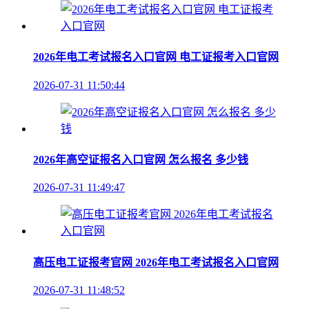
2026年电工考试报名入口官网 电工证报考入口官网
2026-07-31 11:50:44
2026年高空证报名入口官网 怎么报名 多少钱
2026-07-31 11:49:47
高压电工证报考官网 2026年电工考试报名入口官网
2026-07-31 11:48:52