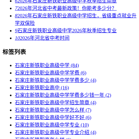
6
2026年石家庄新铁职业高级中学秋季招生简章
7
2026年河北省中考最新政策！你能考多少分？
8
2026年石家庄新铁职业高级中学招生，省级重点就业升
学双保险
9
石家庄新铁职业高级中学2026年秋季招生专业
10
2026年河北省中考时间
标签列表
石家庄新铁职业高级中学
(84)
石家庄新铁职业高级中学学费
(6)
石家庄新铁职业高级中学学费多少
(4)
石家庄新铁职业高中
(16)
石家庄新铁职业高级中学学费多少钱一年
(2)
石家庄新铁职业高级中学招生简章
(4)
石家庄新铁职业高级中学怎么样
(7)
石家庄新铁职业高级中学好不好
(6)
石家庄新铁职业高级中学专业
(10)
石家庄新铁职业高级中学专业介绍
(4)