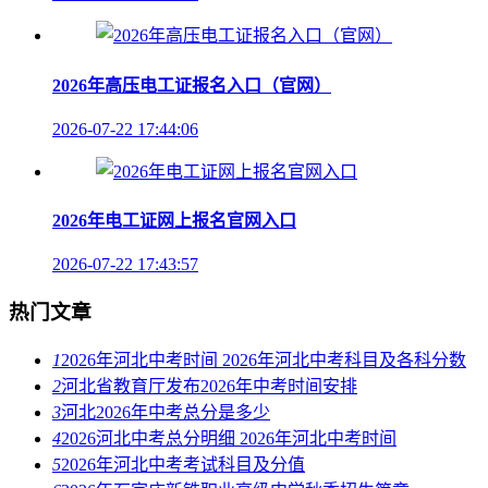
2026年高压电工证报名入口（官网）
2026-07-22 17:44:06
2026年电工证网上报名官网入口
2026-07-22 17:43:57
热门文章
1
2026年河北中考时间 2026年河北中考科目及各科分数
2
河北省教育厅发布2026年中考时间安排
3
河北2026年中考总分是多少
4
2026河北中考总分明细 2026年河北中考时间
5
2026年河北中考考试科目及分值