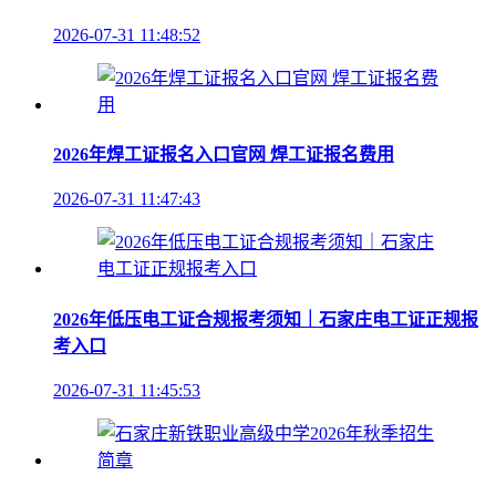
2026-07-31 11:48:52
2026年焊工证报名入口官网 焊工证报名费用
2026-07-31 11:47:43
2026年低压电工证合规报考须知｜石家庄电工证正规报
考入口
2026-07-31 11:45:53