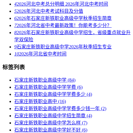
4
2026河北中考总分明细 2026年河北中考时间
5
2026年河北中考考试科目及分值
6
2026年石家庄新铁职业高级中学秋季招生简章
7
2026年河北省中考最新政策！你能考多少分？
8
2026年石家庄新铁职业高级中学招生，省级重点就业升
学双保险
9
石家庄新铁职业高级中学2026年秋季招生专业
10
2026年河北省中考时间
标签列表
石家庄新铁职业高级中学
(84)
石家庄新铁职业高级中学学费
(6)
石家庄新铁职业高级中学学费多少
(4)
石家庄新铁职业高中
(16)
石家庄新铁职业高级中学学费多少钱一年
(2)
石家庄新铁职业高级中学招生简章
(4)
石家庄新铁职业高级中学怎么样
(7)
石家庄新铁职业高级中学好不好
(6)