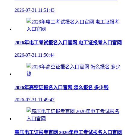
2026-07-31 11:51:43
2026年电工考试报名入口官网 电工证报考入口官网
2026-07-31 11:50:44
2026年高空证报名入口官网 怎么报名 多少钱
2026-07-31 11:49:47
高压电工证报考官网 2026年电工考试报名入口官网