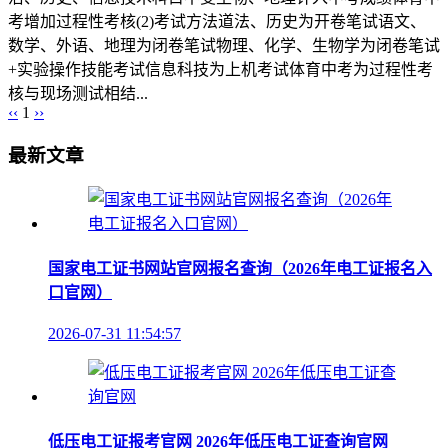
考增加过程性考核(2)考试方法道法、历史为开卷笔试语文、
数学、外语、地理为闭卷笔试物理、化学、生物学为闭卷笔试
+实验操作技能考试信息科技为上机考试体育中考为过程性考
核与现场测试相结...
‹‹
1
››
最新文章
国家电工证书网站官网报名查询（2026年电工证报名入
口官网）
2026-07-31 11:54:57
低压电工证报考官网 2026年低压电工证查询官网